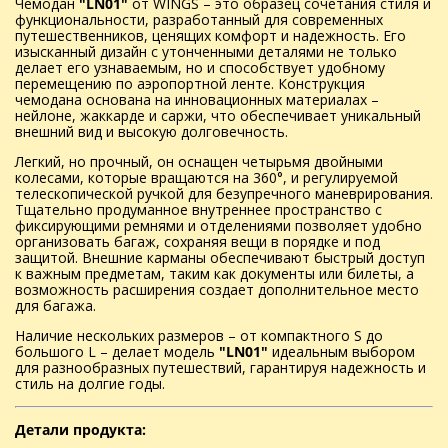
Чемодан
"LN01"
от WINGS – это образец сочетания стиля и
функциональности, разработанный для современных
путешественников, ценящих комфорт и надежность. Его
изысканный дизайн с утонченными деталями не только
делает его узнаваемым, но и способствует удобному
перемещению по аэропортной ленте. Конструкция
чемодана основана на инновационных материалах –
нейлоне, жаккарде и саржи, что обеспечивает уникальный
внешний вид и высокую долговечность.
Легкий, но прочный, он оснащен четырьмя двойными
колесами, которые вращаются на 360°, и регулируемой
телескопической ручкой для безупречного маневрирования.
Тщательно продуманное внутреннее пространство с
фиксирующими ремнями и отделениями позволяет удобно
организовать багаж, сохраняя вещи в порядке и под
защитой. Внешние карманы обеспечивают быстрый доступ
к важным предметам, таким как документы или билеты, а
возможность расширения создает дополнительное место
для багажа.
Наличие нескольких размеров – от компактного S до
большого L – делает модель
"LN01"
идеальным выбором
для разнообразных путешествий, гарантируя надежность и
стиль на долгие годы.
Детали продукта: