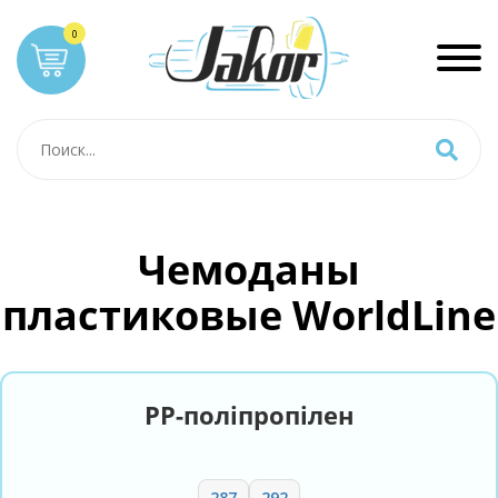
Чемоданы
пластиковые WorldLine
PP-поліпропілен
287
292