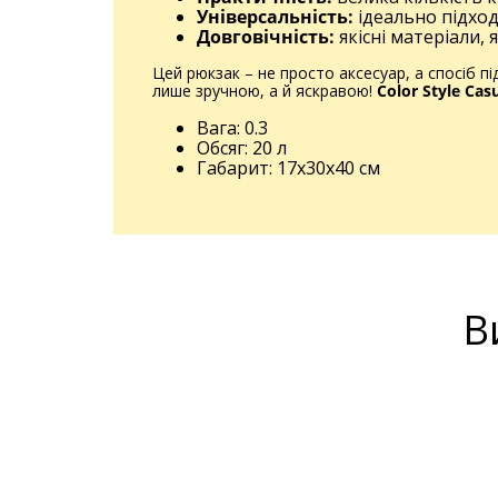
Універсальність:
ідеально підход
Довговічність:
якісні матеріали,
Цей рюкзак – не просто аксесуар, а спосіб п
лише зручною, а й яскравою!
Color Style Cas
Вага: 0.3
Обсяг: 20 л
Габарит: 17x30x40 см
В