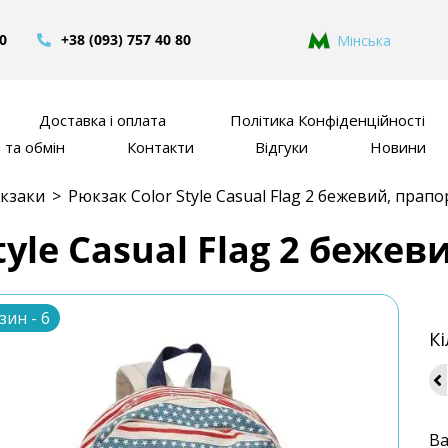
80
+38 (093) 757 40 80
Мінська
Доставка і оплата
Політика Конфіденційності
та обмін
Контакти
Відгуки
Новини
кзаки
>
Рюкзак Color Style Casual Flag 2 бежевий, прап
tyle Casual Flag 2 беже
зин - 6
Кі
Ва