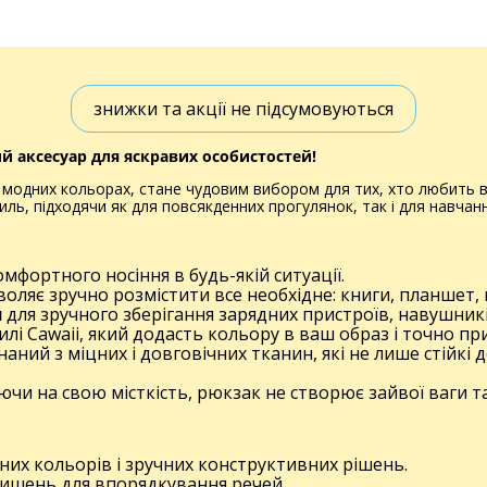
знижки та акції не підсумовуються
ний аксесуар для яскравих особистостей!
 модних кольорах, стане чудовим вибором для тих, хто любить ви
тиль, підходячи як для повсякденних прогулянок, так і для навчан
мфортного носіння в будь-якій ситуації.
оляє зручно розмістити все необхідне: книги, планшет, 
я
для зручного зберігання зарядних пристроїв, навушник
илі Cawaii, який додасть кольору в ваш образ і точно пр
аний з міцних і довговічних тканин, які не лише стійкі 
чи на свою місткість, рюкзак не створює зайвої ваги т
их кольорів і зручних конструктивних рішень.
кишень для впорядкування речей.