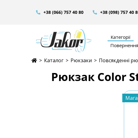
+38 (066) 757 40 80
+38 (098) 757 40 
Категорії
Повернення 
>
Каталог
>
Рюкзаки
>
Повсякденні рю
Рюкзак Color S
Мага