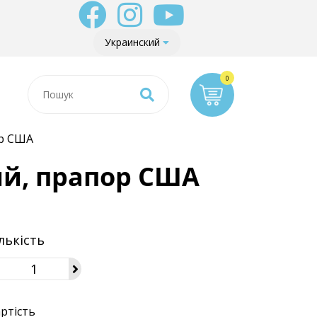
Украинский
ор США
вий, прапор США
лькість
ртість