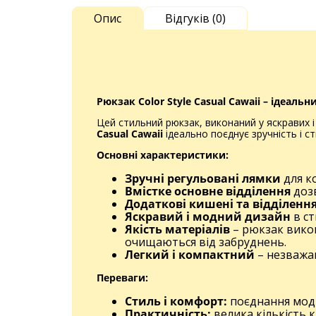
Опис
Відгуків (0)
Рюкзак Color Style Casual Cawaii – ідеаль
Цей стильний рюкзак, виконаний у яскравих і
Casual Cawaii
ідеально поєднує зручність і с
Основні характеристики:
Зручні регульовані лямки
для ко
Вмістке основне відділення
дозв
Додаткові кишені та відділенн
Яскравий і модний дизайн
в ст
Якість матеріалів
– рюкзак викон
очищаються від забруднень.
Легкий і компактний
– незважаю
Переваги:
Стиль і комфорт:
поєднання модн
Практичність:
велика кількість 