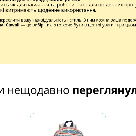
ить як для навчання та роботи, так і для щоденних прогу
 які витримають щоденне використання.
ідкреслити вашу індивідуальність і стиль. З ним кожна ваша подо
ual Cawaii
— це вибір тих, хто хоче бути в центрі уваги і при ць
и нещодавно
перегляну