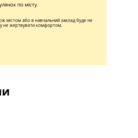
лянок по місту.
рож містом або в навчальний заклад буде не
ому не жертвувати комфортом.
ли