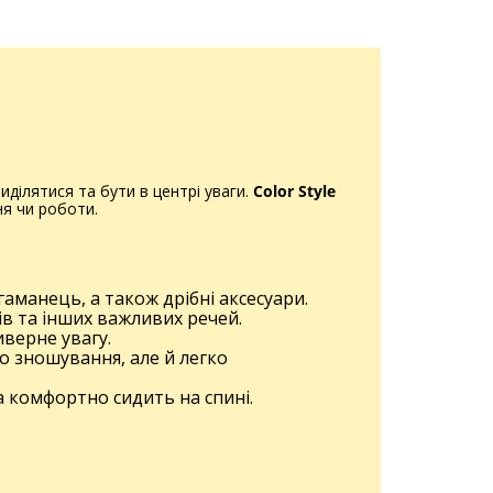
ділятися та бути в центрі уваги.
Color Style
ня чи роботи.
гаманець, а також дрібні аксесуари.
ів та інших важливих речей.
иверне увагу.
до зношування, але й легко
а комфортно сидить на спині.