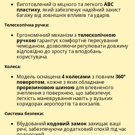
Виготовлений із міцного та легкого
ABC
пластику
, який забезпечує надійний захист
багажу від зовнішніх впливів та ударів.
Телескопічна ручка:
Ергономічний механізм з
телескопічною
ручкою
гарантує комфортне пересування
чемоданом, дозволяючи регулювати довжину
відповідно до зросту та вподобань
користувача.
Колеса:
Модель оснащена
4 колесами
з повним
360°
поворотом
, кожне з яких обладнане
прорезиновою шиною
для впевненого
зчеплення з поверхнею, що забезпечує
легкість маневрування навіть у вузьких
коридорах аеропортів та вокзалів.
Система безпеки:
Вбудований
кодовий замок
захищає ваші
речі, забезпечуючи додатковий спокій під час
подорожей.