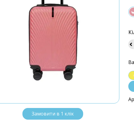
Кі
Ва
Ар
Замовити в 1 клік