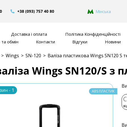
80
+38 (093) 757 40 80
Мінська
Доставка і оплата
Політика Конфіденційності
та обмін
Контакти
Відгуки
Новини
>
Wings
>
SN-120
>
Валіза пластикова Wings SN120 S 
аліза Wings SN120/S з п
Ви
зин - 1
ABS ПЛАСТИК
C
ві
Ви