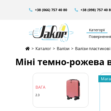
+38 (066) 757 40 80
+38 (098) 757 40 
Категорії
Повернення 
>
Каталог
>
Валізи
>
Валізи пластикові
Міні темно-рожева в
Мага
ВАГА
2.3