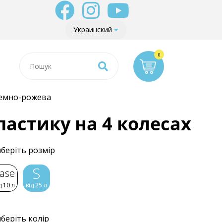
Украинский
темно-рожева
ластику на 4 колесах
беріть розмір
S
ase
д 10 л
від 25 л
беріть колір