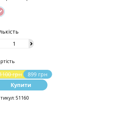
лькість
ртість
1100 грн
899 грн
Купити
тикул: 51160