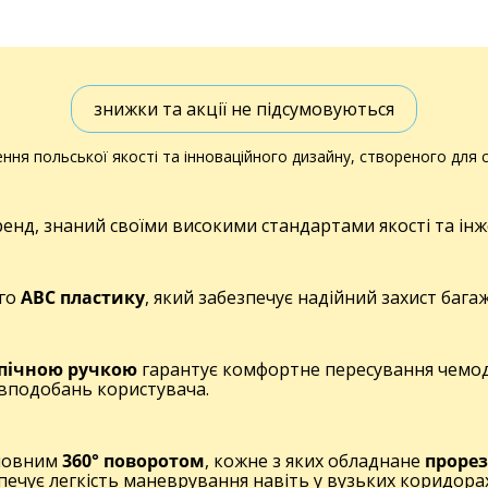
знижки та акції не підсумовуються
ення польської якості та інноваційного дизайну, створеного для с
бренд, знаний своїми високими стандартами якості та і
ого
ABC пластику
, який забезпечує надійний захист багаж
пічною ручкою
гарантує комфортне пересування чемо
 вподобань користувача.
повним
360° поворотом
, кожне з яких обладнане
проре
ечує легкість маневрування навіть у вузьких коридорах