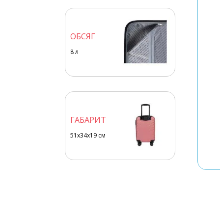
ОБСЯГ
8
л
ГАБАРИТ
51x34x19 см