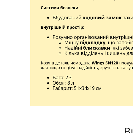
Система безпеки:
Вбудований
кодовий замок
захи
Внутрішній простір:
Розумно організований внутрішні
Міцну
підкладку
, що запоб
Надійні
блискавки
, які заб
Кілька відділень і кишень дл
Кожна деталь чемодана
Wings SN120
продум
для тих, хто цінує надійність, зручність та 
Вага: 2.3
Обсяг: 8 л
Габарит: 51x34x19 см
В