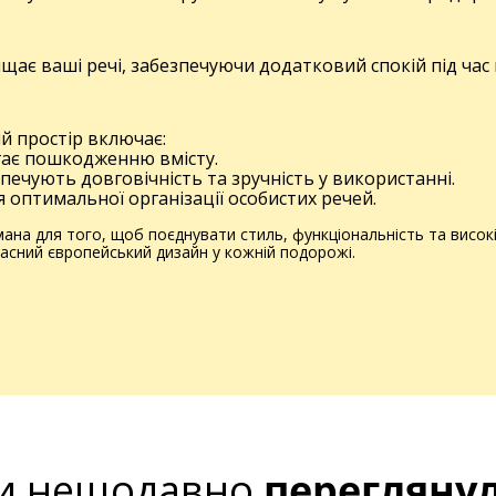
щає ваші речі, забезпечуючи додатковий спокій під час
й простір включає:
ігає пошкодженню вмісту.
езпечують довговічність та зручність у використанні.
я оптимальної організації особистих речей.
ана для того, щоб поєднувати стиль, функціональність та високі 
сучасний європейський дизайн у кожній подорожі.
и нещодавно
перегляну