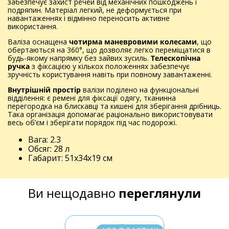
забезпечує захист речей від механічних пошкоджень і
подряпин. Матеріал легкий, не деформується при
навантаженнях і відмінно переносить активне
використання.
Валіза оснащена
чотирма маневровими колесами
, що
обертаються на 360°, що дозволяє легко переміщатися в
будь-якому напрямку без зайвих зусиль.
Телескопічна
ручка
з фіксацією у кількох положеннях забезпечує
зручність користування навіть при повному завантаженні.
Внутрішній простір
валізи поділено на функціональні
відділення: є ремені для фіксації одягу, тканинна
перегородка на блискавці та кишені для зберігання дрібниць.
Така організація допомагає раціонально використовувати
весь об’єм і зберігати порядок під час подорожі.
Вага: 2.3
Обсяг: 28 л
Габарит: 51x34x19 см
Ви нещодавно
переглянули