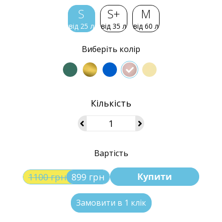
S
S+
M
від 25 л
від 35 л
від 60 л
Виберіть колір
Кількість
Вартість
Купити
1100 грн
899 грн
Замовити в 1 клік