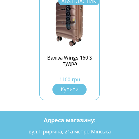
ABS ПЛАСТИК
Валіза Wings 160 S
пудра
1100 грн
Купити
Адреса магазину:
вул. Прирічна, 21а метро Мінська