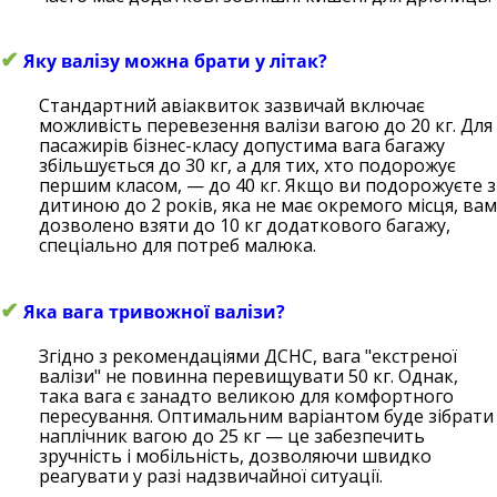
✔
Яку валізу можна брати у літак?
Стандартний авіаквиток зазвичай включає
можливість перевезення валізи вагою до 20 кг. Для
пасажирів бізнес-класу допустима вага багажу
збільшується до 30 кг, а для тих, хто подорожує
першим класом, — до 40 кг. Якщо ви подорожуєте з
дитиною до 2 років, яка не має окремого місця, вам
дозволено взяти до 10 кг додаткового багажу,
спеціально для потреб малюка.
✔
Яка вага тривожної валізи?
Згідно з рекомендаціями ДСНС, вага "екстреної
валізи" не повинна перевищувати 50 кг. Однак,
така вага є занадто великою для комфортного
пересування. Оптимальним варіантом буде зібрати
наплічник вагою до 25 кг — це забезпечить
зручність і мобільність, дозволяючи швидко
реагувати у разі надзвичайної ситуації.