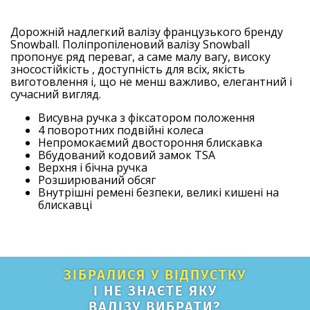
Дорожній надлегкий валізу французького бренду
Snowball. Поліпропіленовий валізу Snowball
пропонує ряд переваг, а саме малу вагу, високу
зносостійкість , доступність для всіх, якість
виготовлення і, що не менш важливо, елегантний і
сучасний вигляд.
Висувна ручка з фіксатором положення
4 поворотних подвійні колеса
Непромокаємий двостороння блискавка
Вбудований кодовий замок TSA
Верхня і бічна ручка
Розширюваний обсяг
Внутрішні ремені безпеки, великі кишені на
блискавці
ЗІБРАЛИСЯ У ВІДПУСТКУ
І НЕ ЗНАЄТЕ ЯКУ
ВАЛІЗУ ВИБРАТИ?