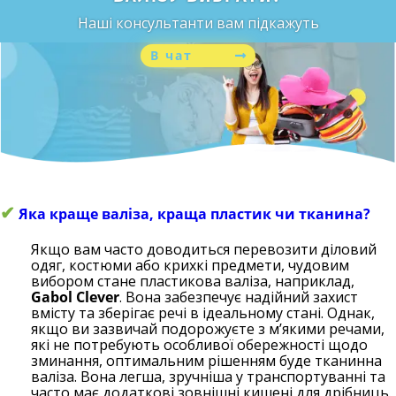
Наші консультанти вам підкажуть
В чат
✔
Яка краще валіза, краща пластик чи тканина?
Якщо вам часто доводиться перевозити діловий
одяг, костюми або крихкі предмети, чудовим
вибором стане пластикова валіза, наприклад,
Gabol Clever
. Вона забезпечує надійний захист
вмісту та зберігає речі в ідеальному стані. Однак,
якщо ви зазвичай подорожуєте з м’якими речами,
які не потребують особливої обережності щодо
зминання, оптимальним рішенням буде тканинна
валіза. Вона легша, зручніша у транспортуванні та
часто має додаткові зовнішні кишені для дрібниць.