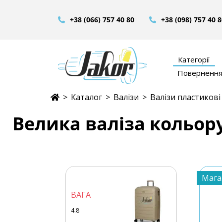
+38 (066) 757 40 80
+38 (098) 757 40 
Категорії
Повернення 
>
Каталог
>
Валізи
>
Валізи пластикові
Велика валіза кольор
Мага
ВАГА
4.8