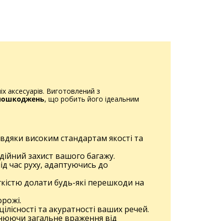
іх аксесуарів. Виготовлений з
х пошкоджень
, що робить його ідеальним
авдяки високим стандартам якості та
адійний захист вашого багажу.
ід час руху, адаптуючись до
егкістю долати будь-які перешкоди на
орожі.
ілісності та акуратності ваших речей.
овнюючи загальне враження від