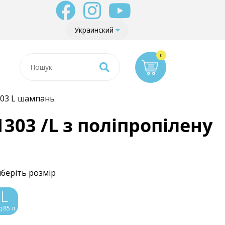
Украинский
303 L шампань
03 /L з поліпропілену
беріть розмір
L
д 85 л