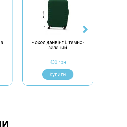
за
Чохол дайвінг L темно-
Чохол 
зелений
430 грн
Купити
ли