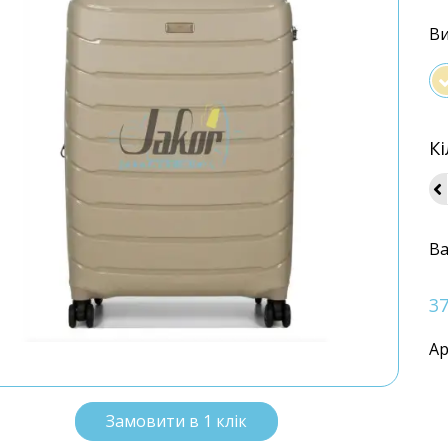
Ви
Кі
Ва
3
Ар
Замовити в 1 клік