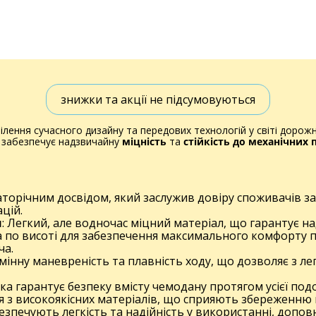
знижки та акції не підсумовуються
ілення сучасного дизайну та передових технологій у світі дорожн
н забезпечує надзвичайну
міцність
та
стійкість до механічни
гаторічним досвідом, який заслужив довіру споживачів з
цій.
н
: Легкий, але водночас міцний матеріал, що гарантує н
а по висоті для забезпечення максимального комфорту п
ча.
мінну маневреність та плавність ходу, що дозволяє з л
 яка гарантує безпеку вмісту чемодану протягом усієї под
я з високоякісних матеріалів, що сприяють збереженню ц
безпечують легкість та надійність у використанні, доп