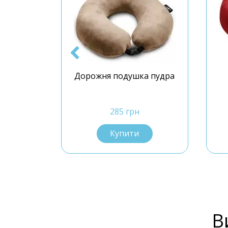
іза
Дорожня подушка пудра
04 S+
ва
285 грн
Купити
В