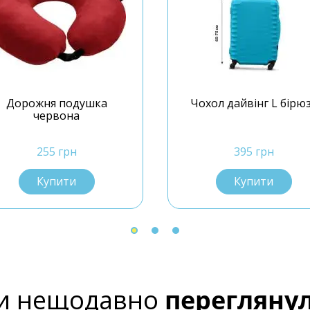
Дорожня подушка
Чохол дайвінг L бірю
червона
255 грн
395 грн
Купити
Купити
и нещодавно
перегляну