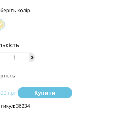
беріть колір
лькість
ртість
700 грн
Купити
тикул: 36234