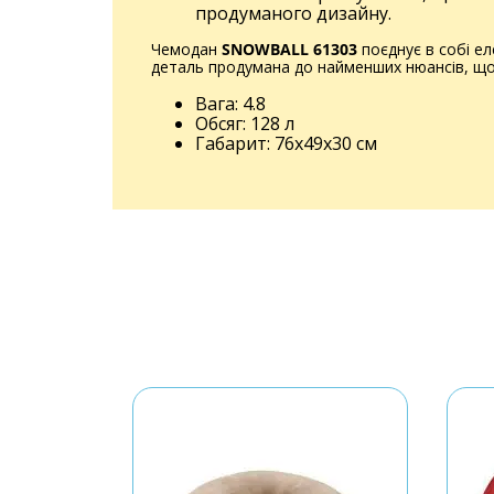
продуманого дизайну.
Чемодан
SNOWBALL 61303
поєднує в собі ел
деталь продумана до найменших нюансів, щоб
Вага: 4.8
Обсяг: 128 л
Габарит: 76x49x30 см
ПРОПІЛЕН