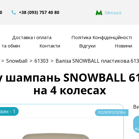
80
+38 (093) 757 40 80
Мінська
Доставка і оплата
Політика Конфіденційності
та обмін
Контакти
Відгуки
Новини
>
Snowball
>
61303
>
Валіза SNOWBALL пластикова 61
у шампань SNOWBALL 613
на 4 колесах
Ви
зин - 1
ПОЛІПРОПІЛЕН
ві