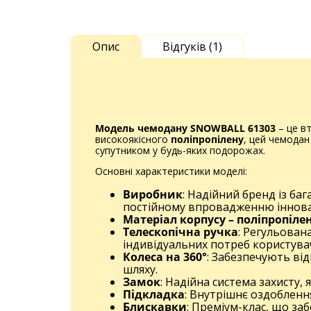
Опис
Відгуків (1)
Модель чемодану SNOWBALL 61303
– це вт
високоякісного
поліпропілену
, цей чемода
супутником у будь-яких подорожах.
Основні характеристики моделі:
Виробник
: Надійний бренд із ба
постійному впровадженню іннова
Матеріал корпусу – поліпропіле
Телескопічна ручка
: Регульован
індивідуальних потреб користува
Колеса на 360°
: Забезпечують від
шляху.
Замок
: Надійна система захисту,
Підкладка
: Внутрішнє оздобленн
Блискавки
: Преміум-клас, що за