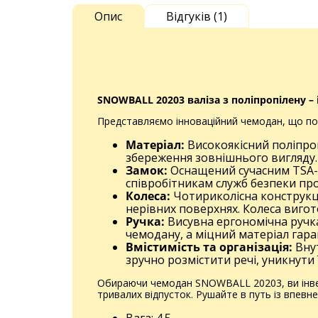
Опис
Відгуків (1)
SNOWBALL
20203 валіза
з поліпропілену 
Представляємо інноваційний чемодан, що поєд
Матеріал:
Високоякісний поліпроп
збереження зовнішнього вигляду.
Замок:
Оснащений сучасним TSA-к
співробітникам служб безпеки пр
Колеса:
Чотириколісна конструкці
нерівних поверхнях. Колеса вигот
Ручка:
Висувна ергономічна ручк
чемодану, а міцний матеріал гара
Вмістимість та організація:
Внут
зручно розмістити речі, уникнути 
Обираючи чемодан SNOWBALL 20203, ви інвест
тривалих відпусток. Рушайте в путь із впевне