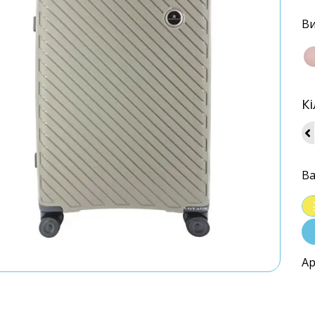
Ви
Кі
Ва
Ар