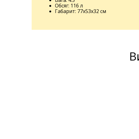
Вага: 4.5
Обсяг: 116 л
Габарит: 77x53x32 см
В