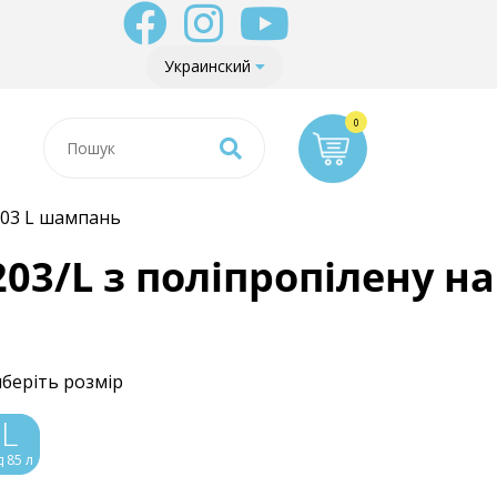
Украинский
203 L шампань
3/L з поліпропілену на
беріть розмір
L
д 85 л