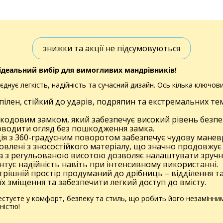
знижки та акції не підсумовуються
– ідеальний вибір для вимогливих мандрівників!
нує легкість, надійність та сучасний дизайн. Ось кілька ключових
ілен, стійкий до ударів, подряпин та екстремальних тем
одовим замком, який забезпечує високий рівень безпе
оводити огляд без пошкодження замка.
я з 360-градусним поворотом забезпечує чудову маневр
овлені з зносостійкого матеріалу, що значно продовжує 
а з регульованою висотою дозволяє налаштувати зручн
нтує надійність навіть при інтенсивному використанні.
рішній простір продуманий до дрібниць – відділення т
їх зміщення та забезпечити легкий доступ до вмісту.
уєте у комфорт, безпеку та стиль, що робить його незамінним с
ністю!