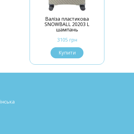
Валіза пластикова
SNOWBALL 20203 L
шампань
3105 грн
Купити
інська