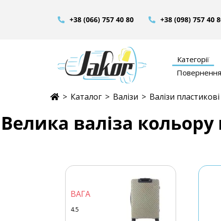
+38 (066) 757 40 80
+38 (098) 757 40 
Категорії
Повернення 
>
Каталог
>
Валізи
>
Валізи пластикові
Велика валіза кольору
ВАГА
4.5