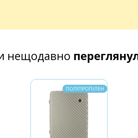
и нещодавно
перегляну
ПОЛІПРОПІЛЕН