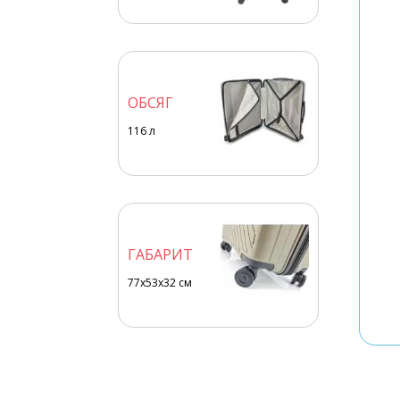
ОБСЯГ
116
л
ГАБАРИТ
77x53x32 см