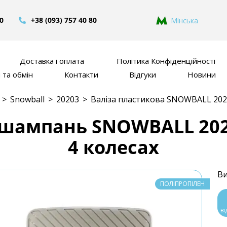
80
+38 (093) 757 40 80
Мінська
Доставка і оплата
Політика Конфіденційності
та обмін
Контакти
Відгуки
Новини
>
Snowball
>
20203
>
Валіза пластикова SNOWBALL 20
 шампань SNOWBALL 2020
4 колесах
Ви
ПОЛІПРОПІЛЕН
ві