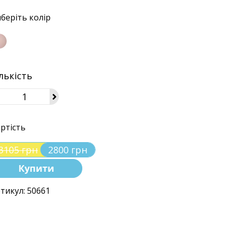
беріть колір
лькість
ртість
3105 грн
2800 грн
Купити
тикул: 50661