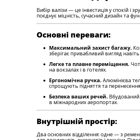
Вибір валізи — це інвестиція у спокій і з
поєднує міцність, сучасний дизайн та функ
Основні переваги:
Максимальний захист багажу.
Кор
зберігає привабливий вигляд навіть п
Легке та плавне переміщення.
Чот
на вокзалах і в готелях.
Ергономічна ручка.
Алюмінієва теле
спрощують підняття та перенесення
Безпека ваших речей.
Вбудований 
в міжнародних аеропортах.
Внутрішній простір:
Два основних відділення: одне — з ременя
для документів, аксесуарів і техніки. Під