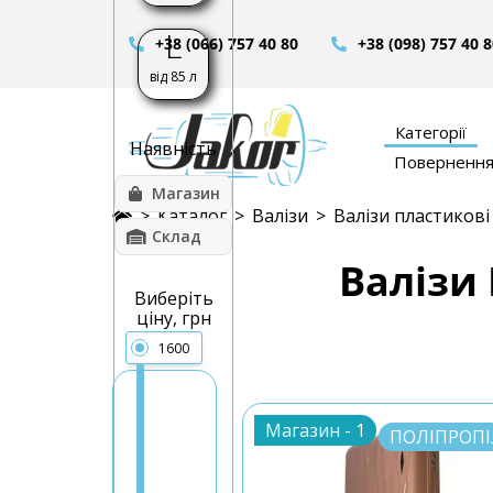
L
+38 (066) 757 40 80
+38 (098) 757 40 
від 85 л
Категорії
Наявність
Повернення 
Магазин
>
Каталог
>
Валізи
>
Валізи пластикові
Склад
Валізи 
Виберіть
ціну, грн
1600
Магазин -
1
ПОЛІПРОП