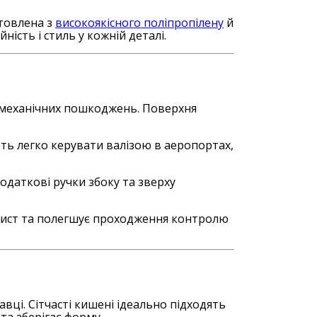
товлена з
високоякісного поліпропілену
й
ність і стиль у кожній деталі.
их механічних пошкоджень. Поверхня
ть легко керувати валізою в аеропортах,
Додаткові ручки збоку та зверху
хист та полегшує проходження контролю
вці. Сітчасті кишені ідеально підходять
 та зберігає форму.