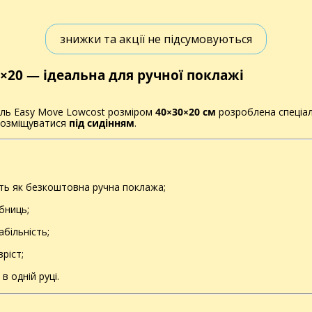
знижки та акції не підсумовуються
0×20 — ідеальна для ручної поклажі
дель Easy Move Lowcost розміром
40×30×20 см
розроблена спеціаль
 розміщуватися
під сидінням
.
ть як безкоштовна ручна поклажа;
бниць;
абільність;
ріст;
в одній руці.