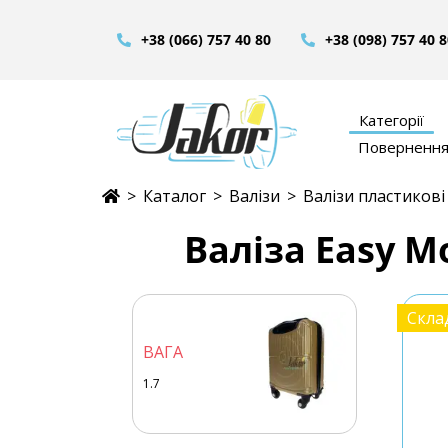
+38 (066) 757 40 80
+38 (098) 757 40 
Категорії
Повернення 
>
Каталог
>
Валізи
>
Валізи пластикові
Валіза Easy 
Склад
ВАГА
1.7