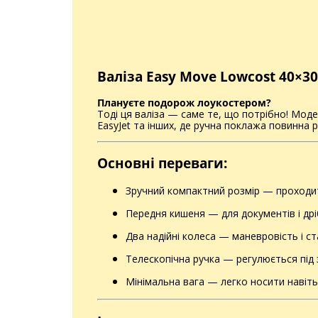
Валіза Easy Move Lowcost 40×3
Плануєте подорож лоукостером?
Тоді ця валіза — саме те, що потрібно! Мо
EasyJet та інших, де ручна поклажа повинна
Основні переваги:
Зручний компактний розмір — проходи
Передня кишеня — для документів і дрі
Два надійні колеса — маневровість і ст
Телескопічна ручка — регулюється під з
Мінімальна вага — легко носити навіть 