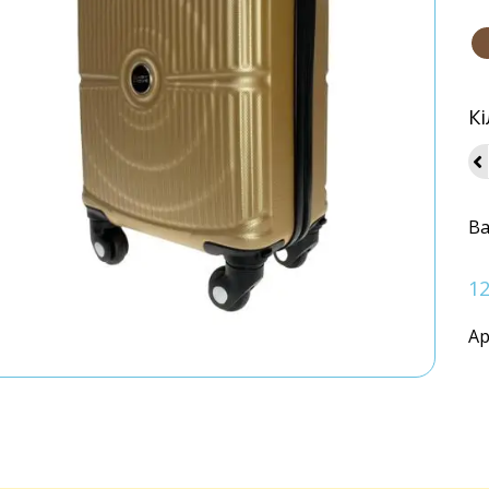
Кі
Ва
1
Ар