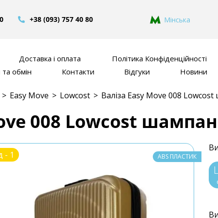
80
+38 (093) 757 40 80
Мінська
Доставка і оплата
Політика Конфіденційності
та обмін
Контакти
Відгуки
Новини
>
Easy Move
>
Lowcost
>
Валіза Easy Move 008 Lowcost
Move 008 Lowcost шампан
Ви
 - 1
ABS ПЛАСТИК
Ви