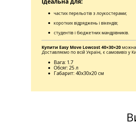
Ідеальна для:
частих перельотів з лоукостерами;
коротких відряджень і вікендів;
студентів і бюджетних мандрівників.
Купити Easy Move Lowcost 40×30×20
можна 
Доставляємо по всій Україні, є самовивіз у Ки
Вага: 1.7
Обсяг: 25 л
Габарит: 40x30x20 см
В