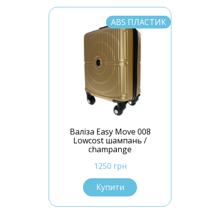
ABS ПЛАСТИК
Валіза Easy Move 008
Lowcost шампань /
champange
1250 грн
Купити