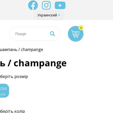
Украинский
 шампань / champange
ь / champange
беріть розмір
Low
cost
беріть колір