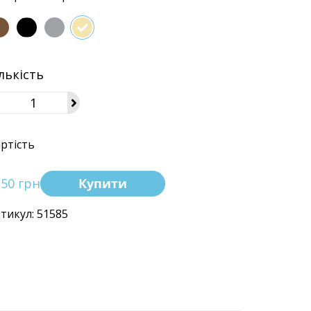
лькість
ртість
250 грн
Купити
тикул: 51585