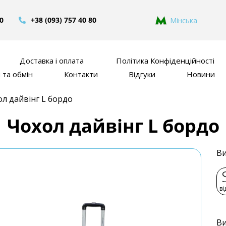
80
+38 (093) 757 40 80
Мінська
Доставка і оплата
Політика Конфіденційності
та обмін
Контакти
Відгуки
Новини
л дайвінг L бордо
Чохол дайвінг L бордо
Ви
ві
Ви