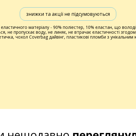
знижки та акції не підсумовуються
 еластичного матеріалу - 90% поліестер, 10% еластан, що володі
ься, не пропускає воду, не линяє, не втрачає еластичності згодо
ичка, чохол Coverbag дайвінг, пластикові пломби з унікальним к
и нещодавно
перегляну