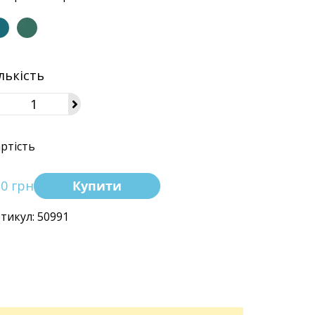
лькість
ртість
30 грн
Купити
тикул: 50991