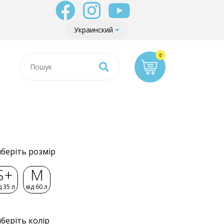
Украинский
беріть розмір
S+
M
д 35 л
від 60 л
беріть колір