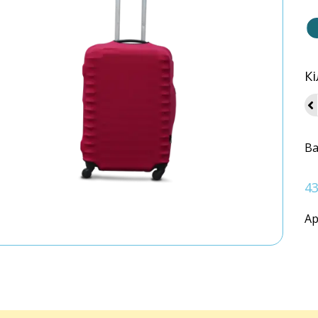
Кі
Ва
4
Ар