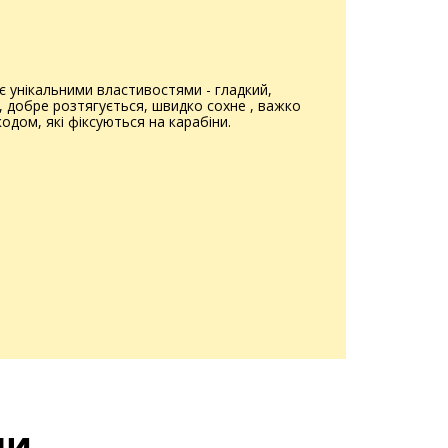
є унікальними властивостями - гладкий,
м, добре розтягується, швидко сохне , важко
одом, які фіксуються на карабіни.
ли