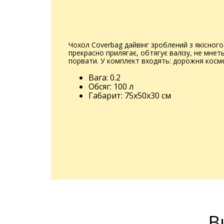
Чохол Coverbag дайвінг зроблений з якісного
прекрасно прилягає, обтягує валізу, не мнет
порвати. У комплект входять: дорожня космет
Вага: 0.2
Обсяг: 100 л
Габарит: 75x50x30 см
В