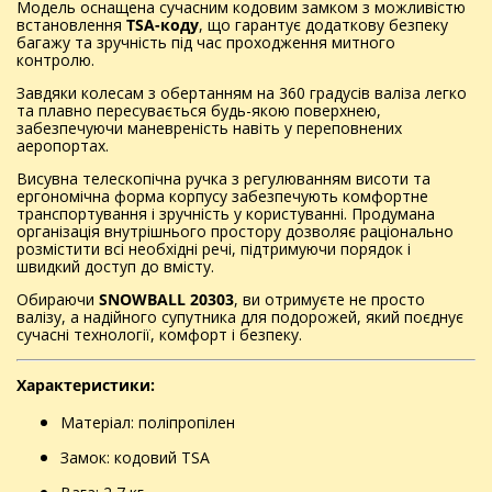
Модель оснащена сучасним кодовим замком з можливістю
встановлення
TSA-коду
, що гарантує додаткову безпеку
багажу та зручність під час проходження митного
контролю.
Завдяки колесам з обертанням на 360 градусів валіза легко
та плавно пересувається будь-якою поверхнею,
забезпечуючи маневреність навіть у переповнених
аеропортах.
Висувна телескопічна ручка з регулюванням висоти та
ергономічна форма корпусу забезпечують комфортне
транспортування і зручність у користуванні. Продумана
організація внутрішнього простору дозволяє раціонально
розмістити всі необхідні речі, підтримуючи порядок і
швидкий доступ до вмісту.
Обираючи
SNOWBALL 20303
, ви отримуєте не просто
валізу, а надійного супутника для подорожей, який поєднує
сучасні технології, комфорт і безпеку.
Характеристики:
Матеріал: поліпропілен
Замок: кодовий TSA