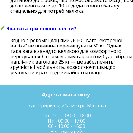
дитиною до 2 років, яка не має окремого місця, вам
дозволено взяти до 10 кг додаткового багажу,
спеціально для потреб малюка.
✔
Яка вага тривожної валізи?
Згідно з рекомендаціями ДСНС, вага "екстреної
валізи" не повинна перевищувати 50 кг. Однак,
така вага є занадто великою для комфортного
пересування. Оптимальним варіантом буде зібрати
наплічник вагою до 25 кг — це забезпечить
зручність і мобільність, дозволяючи швидко
реагувати у разі надзвичайної ситуації.
Адреса магазину:
вул. Прирічна, 21а метро Мінська
Пн - Чт - 09:00 - 18:00
Пт - 09:00 - 17:00
Сб - 10:00 - 16:00
Нд - вихідний