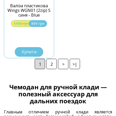
Валіза пластикова
Wings WGN01 (2zip) S
синя - Blue
1100 грн
899 грн
S
Купити
1
2
>
>|
Чемодан для ручной клади —
полезный аксессуар для
дальних поездок
Главным отличием ручной клади является