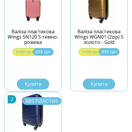
Валіза пластикова
Валіза пластикова
Wings SN120 S темно-
Wings WGN01 (2zip) S
рожева
золото - Gold
1100 грн
899 грн
1100 грн
899 грн
S
S
Купити
Купити
2
ABS ПЛАСТИК