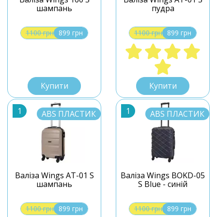
шампань
пудра
1100 грн
899 грн
1100 грн
899 грн
S
S
Купити
Купити
1
1
ABS ПЛАСТИК
ABS ПЛАСТИК
Валіза Wings AT-01 S
Валіза Wings BOKD-05
шампань
S Blue - синій
1100 грн
899 грн
1100 грн
899 грн