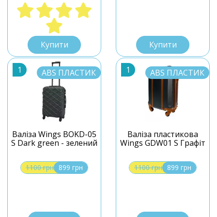
S
S
Купити
Купити
1
1
ABS ПЛАСТИК
ABS ПЛАСТИК
Валіза Wings BOKD-05
Валіза пластикова
S Dark green - зелений
Wings GDW01 S Графіт
1100 грн
899 грн
1100 грн
899 грн
S
S